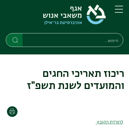
דילוג
דילוג
לתוכן
לתפריט
ניווט
העיקרי
תפריט
ראשי
חיפוש
חיפוש
חיפוש
ריכוז תאריכי החגים
והמועדים לשנת תשפ"ז
הדפסה
להורדת הקובץ