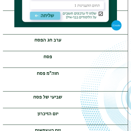
פורים
ערב חג הפסח
פסח
חוה"מ פסח
שביעי של פסח
יום הזיכרון
יום העצמאות