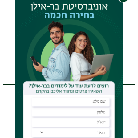
שמיני עצרת
ושמחת תורה
בחירות ארציות
ימי חנוכה
*צום י’ בטבת
*תענית אסתר