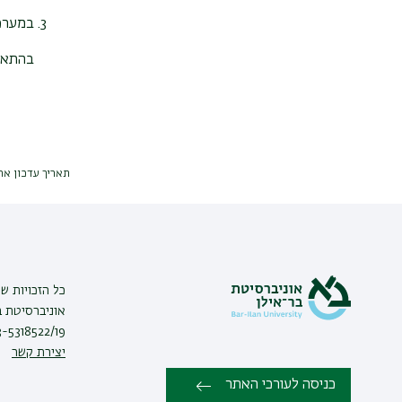
במערכ
בהתאם להנח
תאריך עדכון אחרון : 023
כל הזכויות ש
03-5318522/19 | פקס: 7384072
יצירת קשר
כניסה לעורכי האתר