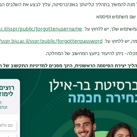
 מנת להמשיך בתהליך קליטתך באוניברסיטה, עליך לבצע את השלבים הב
שם משתמש וסיסמא
משתמש שלך, יש ללחוץ על:
.ac.il/sspr/public/forgottenusername
ה, יש ללחוץ על:
/sspr.biu.ac.il/sspr/public/forgottenpassword
לה- ניתן להיעזר ביועץ המחשוב של המחלקה.
יך יצירת הסיסמה הראשונית, הינך מסכים למדיניות התקשוב של ה
 שימוש נאות במערכות המחשוב
-
c.il/sites/default/files/inline-
.
fil
שותך שם משתמש וסיסמא תוכל להתחבר לפורטל האוניברסיטה "בר-אי
מין למעלה יופיע לינק "המערכות שלי" ובו מערכות הרלוונטיות לך. אם ה