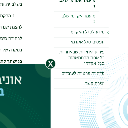
מועמד אקדמי שלב
בשלב זה, על
1
הפקת 
מועמד אקדמי שלב
2
להצגת שם ה
מידע לסגל האקדמי
לבחירת סיסמ
טפסים סגל אקדמי
סגל אקדמי בכיר
במקרה של תק
סגל אקדמי זוטר
פירוט היחידות שבאחריות
כל אחת מהמתאמות-
בגישתך לתהל
סגל אקדמי קליני
סגל אקדמי
במסמך כללי
מדיניות פרטיות לעובדים
es/rules.pdf
יצירת קשר
2. התחברות לפורטל בר-אילן, דואר ארגוני ומערכת משאבי אנוש
לאחר שיש בר
בפורטל בצד י