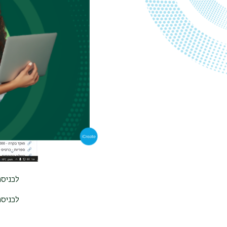
המערכות" ול
לכניסה 
לכניסה למע