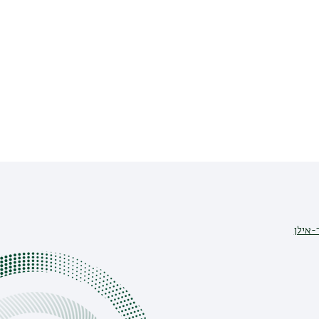
-אילן