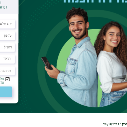
ווחה לקראת פרישה לגמלאות
:
לפרישה
- הקורס מיועד לעובדי האוניברסיטה מהסגל המנהלי והאקדמי 
מפגשים עם אנשי מקצוע בתחומים מגוונים. מטרת המפגשים היא לתת מידע
 עליו במעבר מעולם העבודה לפנסיה.
לפורשים לגמלאות
- הנערך על ידי אגף משאבי אנוש אחת לשנה כאות 
 במהלך שנות עבודתם.
ים לגימלאות
לחץ כאן
.
06/11/2