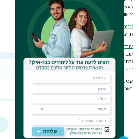
כעצמאי. פעמים רבות נקבע בתנאי העבודה שעל העובד לקבל
אישור מראש מהמעסיק לעבוד בעבודה נוספת.
עבירת משמעת
חריגה מכללי התנהגות הנמנים בתקנון המשמעת.
עובד קבוע
עובד שעבר בהצלחה את תקופת הניסיון למשרה אליה התקבל
ובתום התקופה קיבל מעמד של קביעות שמקנה לעובד הגנה
יחסית מפני פיטורים.
קביעות יכולה להינתן רק לגבי משרות מתוקצבות ומתוקננות
בארגון.